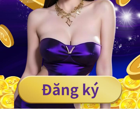
Kèo Nhà Cái KUBET
Nhà Cái Uy Tín
KQBD
Livescore
Bảng Xếp Hạng
Lịch Thi Đấu
Soi Kèo
Thủ Thuật
Tin Tức
KUBET
/
Chính Sách Bảo Mật – Bức Tường An Toàn Cho
Người Chơi
Chính Sách Bảo Mật - Bức
Tường An Toàn Cho Người
Chơi
Chính sách bảo mật
là một yếu tố không thể thiếu trong thế